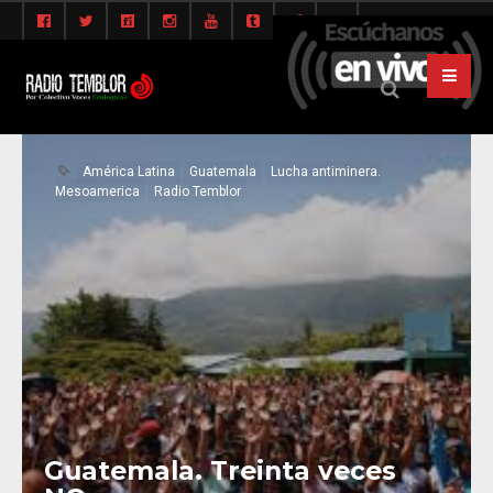
América Latina
Guatemala
Lucha antiminera.
Mesoamerica
Radio Temblor
Guatemala. Treinta veces