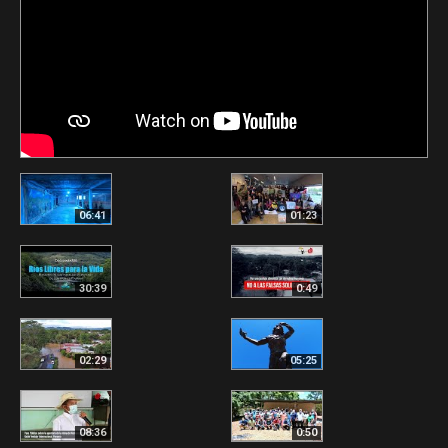
06:41
01:23
30:39
0:49
02:29
05:25
08:36
0:50