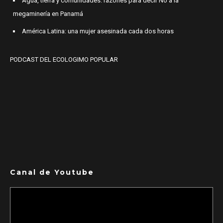
Agua, tierra y comunidades: razones para decir No a la
megaminería en Panamá
América Latina: una mujer asesinada cada dos horas
PODCAST DEL ECOLOGIMO POPULAR
Canal de Youtube