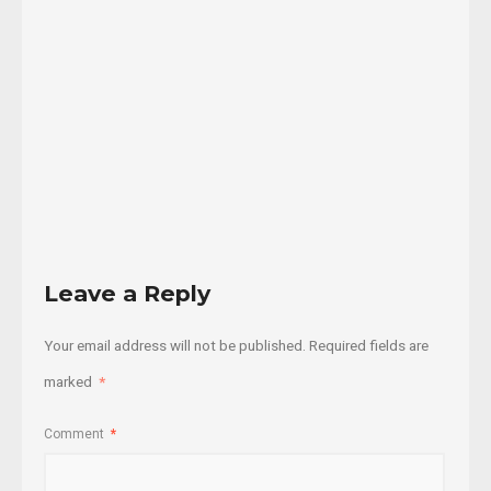
mesa
dialogo
...
14/08/2015
Read
More
Leave a Reply
Your email address will not be published.
Required fields are
marked
*
Comment
*