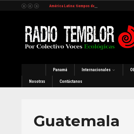
América Latina: tiempos de incertidumbre y organ
Panamá
Internacionales
O
Nosotrxs
Contáctanos
Guatemala