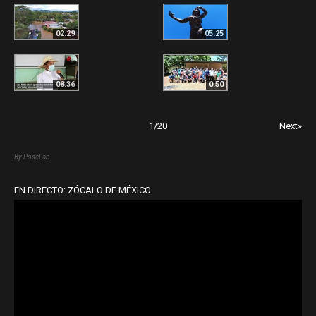
02:29
05:25
08:36
0:50
1
/
20
Next»
By PoseLab
EN DIRECTO: ZÓCALO DE MÉXICO