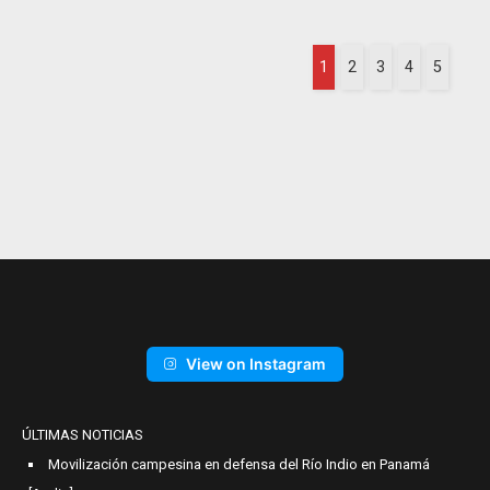
1
2
3
4
5
View on Instagram
ÚLTIMAS NOTICIAS
Movilización campesina en defensa del Río Indio en Panamá