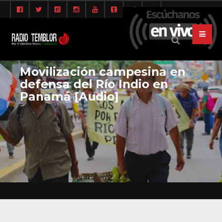
Movilización campesina en
defensa del Río Indio en
Panamá [Audio]