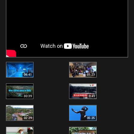
06:41
01:23
30:39
0:49
02:29
05:25