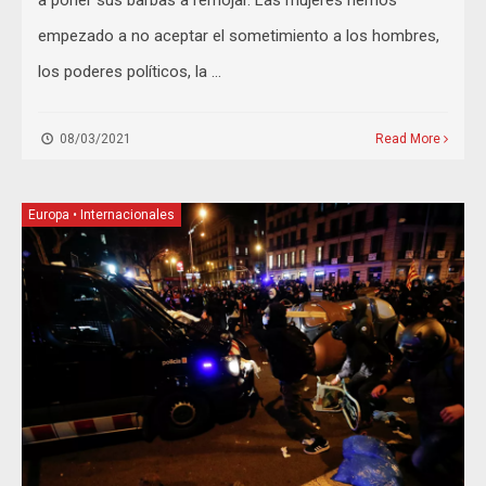
empezado a no aceptar el sometimiento a los hombres,
los poderes políticos, la …
08/03/2021
Read More
Europa
•
Internacionales