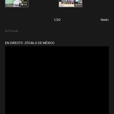
08:36
0:50
1
/
20
Next»
By PoseLab
EN DIRECTO: ZÓCALO DE MÉXICO