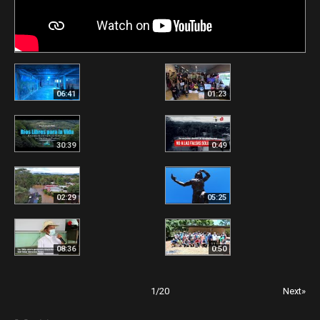
06:41
01:23
30:39
0:49
02:29
05:25
08:36
0:50
1
/
20
Next»