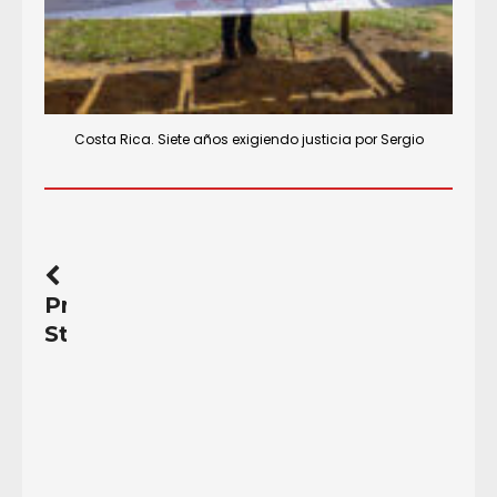
Costa Rica. Siete años exigiendo justicia por Sergio
Previous
Story
Guatemala.
Treinta
veces
NO…