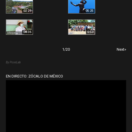
02:29
05:25
08:36
0:50
1
/
20
Next»
By PoseLab
EN DIRECTO: ZÓCALO DE MÉXICO