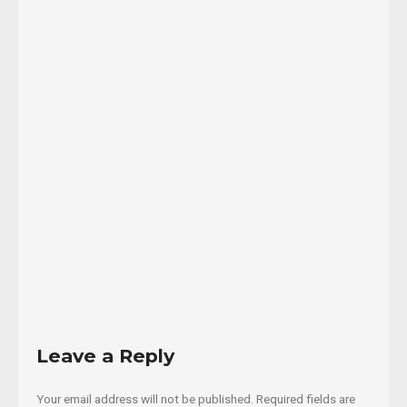
que
padecen
por
el
desalojo
y
los
...
17/08/2015
Read
More
Leave a Reply
Your email address will not be published.
Required fields are