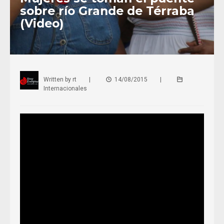
sobre río Grande de Térraba
(Video)
Written by
rt
|
14/08/2015
|
Internacionales