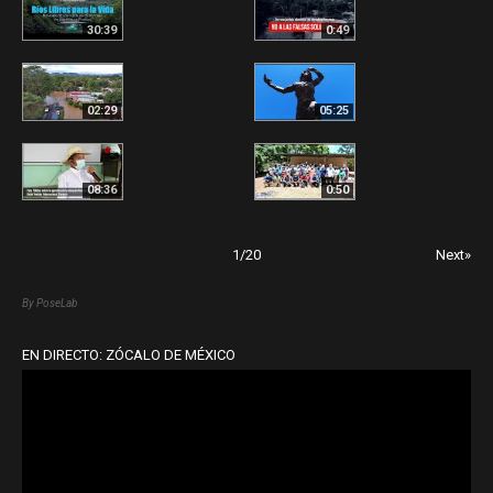
30:39
0:49
02:29
05:25
08:36
0:50
1
/
20
Next»
By PoseLab
EN DIRECTO: ZÓCALO DE MÉXICO