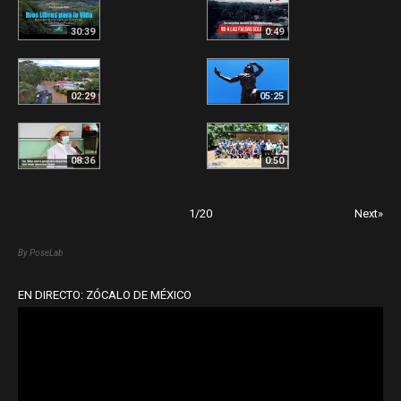
30:39
0:49
02:29
05:25
08:36
0:50
1
/
20
Next»
By PoseLab
EN DIRECTO: ZÓCALO DE MÉXICO