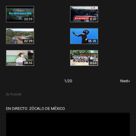
30:39
0:49
02:29
05:25
08:36
0:50
1
/
20
Next»
By PoseLab
EN DIRECTO: ZÓCALO DE MÉXICO