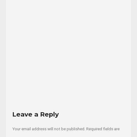
trinchera
de
la
lucha
de
los
...
02/01/2020
Read
More
Leave a Reply
Your email address will not be published.
Required fields are