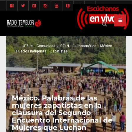
#EZLN
Comunicados EZLN
Latinoamérica
México
Pueblos Indígenas
Zapatistas
México. Palabras de las
mujeres zapatistas en la
clausura del Segundo
Encuentro Internacional de
Mujeres que Luchan