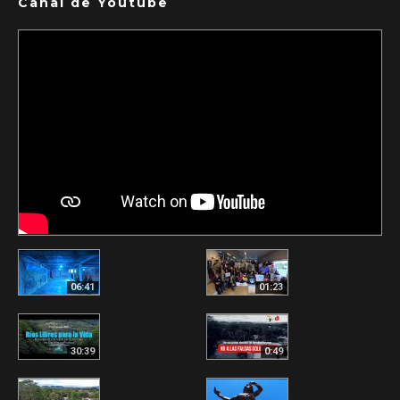
Canal de Youtube
06:41
01:23
30:39
0:49