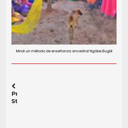
Miroli un método de enseñanza ancestral Ngäbe Buglé
Previous
Story
La
primera