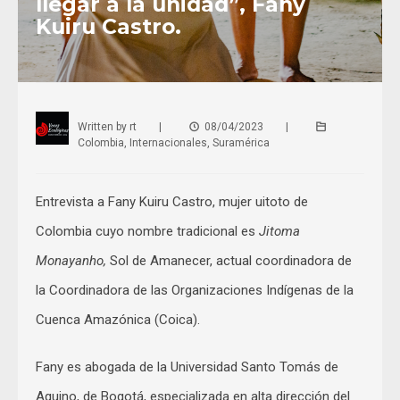
llegar a la unidad”, Fany
Kuiru Castro.
Written by
rt
|
08/04/2023
|
Colombia
,
Internacionales
,
Suramérica
Entrevista a Fany Kuiru Castro, mujer uitoto de
Colombia cuyo nombre tradicional es
Jitoma
Monayanho,
Sol de Amanecer, actual coordinadora de
la Coordinadora de las Organizaciones Indígenas de la
Cuenca Amazónica (Coica).
Fany es abogada de la Universidad Santo Tomás de
Aquino, de Bogotá, especializada en alta dirección del