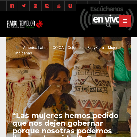
América Latina
COICA
Colombia
FanyKuiru
Mujeres
indígenas
“Las mujeres hemos pedido
que nos dejen gobernar
porque nosotras podemos