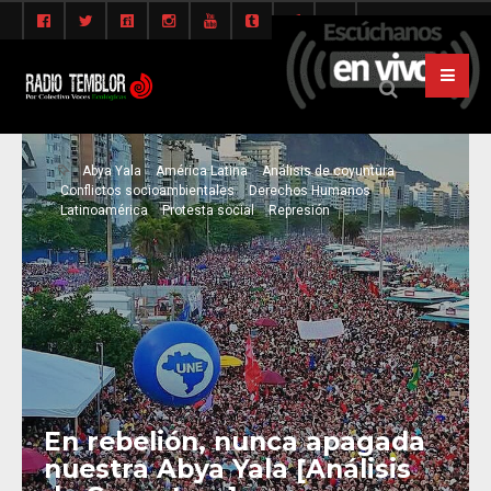
Abya Yala
América Latina
Análisis de coyuntura
Conflictos socioambientales
Derechos Humanos
Latinoamérica
Protesta social
Represión
En rebelión, nunca apagada
nuestra Abya Yala [Análisis