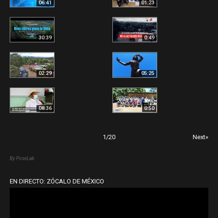
06:41
01:23
30:39
0:49
02:29
05:25
08:36
0:50
1
/
20
Next»
By PoseLab
EN DIRECTO: ZÓCALO DE MÉXICO