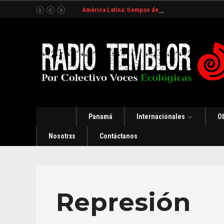
América Latina: tiempos de incertidumbre y organ
Panamá
Internacionales
O
Nosotrxs
Contáctanos
Represión