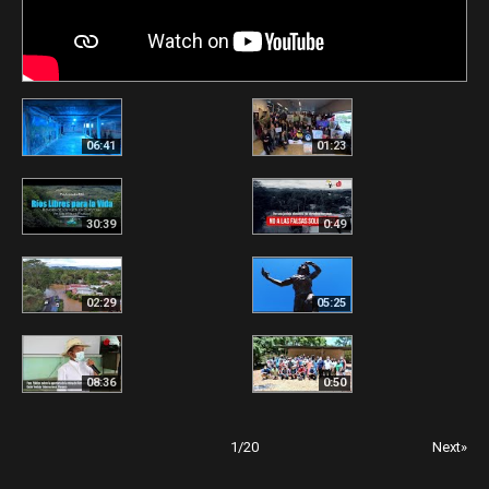
06:41
01:23
30:39
0:49
02:29
05:25
08:36
0:50
1
/
20
Next»