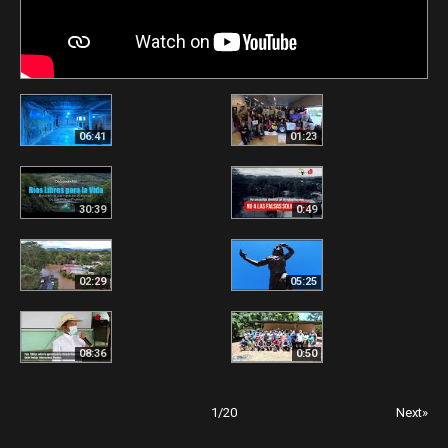
06:41
01:23
30:39
0:49
02:29
05:25
08:36
0:50
1
/
20
Next»