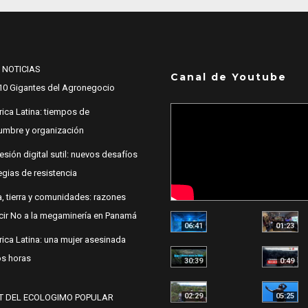
 NOTICIAS
Canal de Youtube
10 Gigantes del Agronegocio
ica Latina: tiempos de
dumbre y organización
esión digital sutil: nuevos desafíos
egias de resistencia
, tierra y comunidades: razones
cir No a la megaminería en Panamá
06:41
01:23
ica Latina: una mujer asesinada
s horas
30:39
0:49
02:29
05:25
T DEL ECOLOGIMO POPULAR