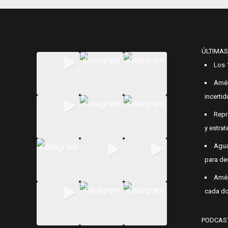
ÚLTIMAS
Los 
Amér
incerti
Repr
y estrat
Agua
para de
Amér
cada do
PODCAS