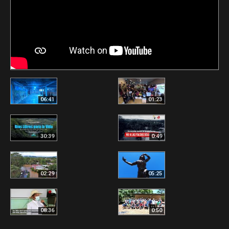
06:41
01:23
30:39
0:49
02:29
05:25
08:36
0:50