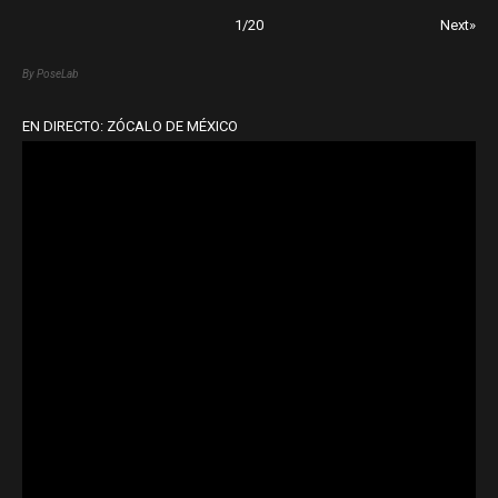
1
/
20
Next»
By PoseLab
EN DIRECTO: ZÓCALO DE MÉXICO