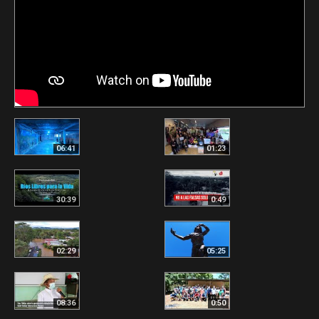
06:41
01:23
30:39
0:49
02:29
05:25
08:36
0:50