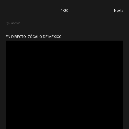
1
/
20
Next»
By PoseLab
EN DIRECTO: ZÓCALO DE MÉXICO