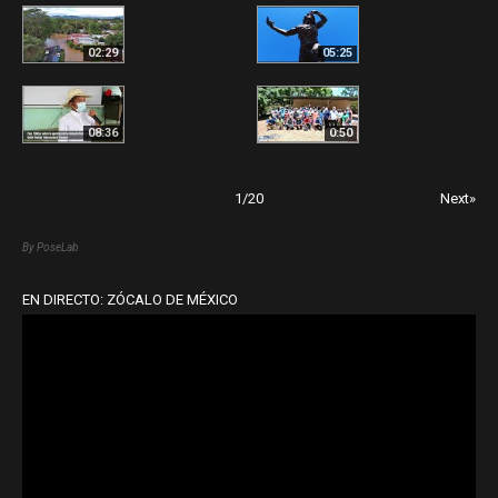
02:29
05:25
08:36
0:50
1
/
20
Next»
By PoseLab
EN DIRECTO: ZÓCALO DE MÉXICO