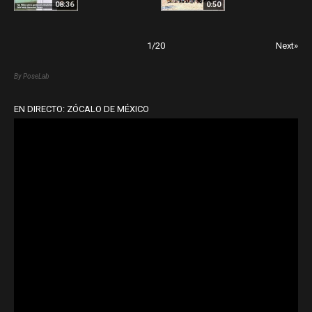
08:36
0:50
1
/
20
Next»
By PoseLab
EN DIRECTO: ZÓCALO DE MÉXICO