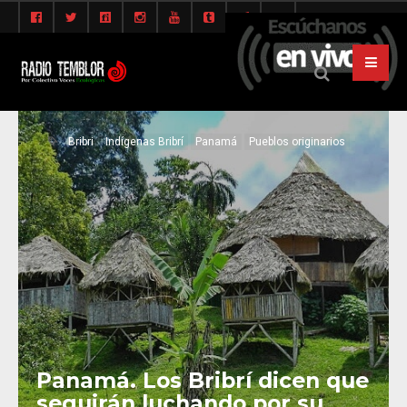
Bribri
Indígenas Bribrí
Panamá
Pueblos originarios
Panamá. Los Bribrí dicen que
seguirán luchando por su