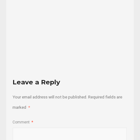
Ya
han
...
18/10/2021
Read
More
Leave a Reply
Your email address will not be published.
Required fields are
marked
*
Comment
*