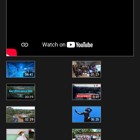
06:41
01:23
30:39
0:49
02:29
05:25