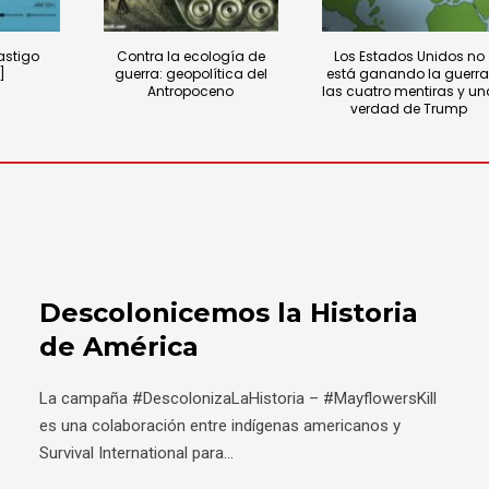
castigo
Contra la ecología de
Los Estados Unidos no
]
guerra: geopolítica del
está ganando la guerra
Antropoceno
las cuatro mentiras y un
verdad de Trump
Descolonicemos la Historia
de América
La campaña #DescolonizaLaHistoria – #MayflowersKill
es una colaboración entre indígenas americanos y
Survival International para
...