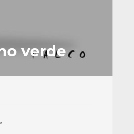
smo verde
de