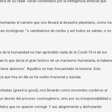
a de su radar. Serán contenidos por la inteligencia artificial que
imentando el camino que nos llevará al desastre planetario, como ha
icas ecológicas: “o cambiamos de rumbo y así todos se salvan, o no
s de la humanidad no han aprendido nada de la Covid-19 ni de los
man lo que decía el gran teórico de un marxismo humanista, el italian
tiene alumnos”. Aquellos no han frecuentado la historia. Solo
a que hoy en día se ha vuelto irracional y suicida.
imitadas (greed is good), nos llevarán como inocentes corderos al
un desvío del proceso cosmogénico, sino por su irresponsabilidad y
tidos que no quieren corregir. Y así, alegremente y disfrutando