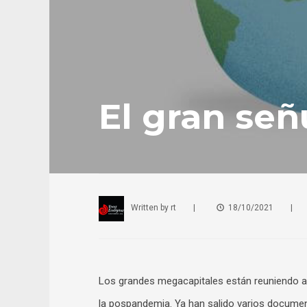
El gran señ
Written by
rt
|
18/10/2021
|
Los grandes megacapitales están reuniendo a
la pospandemia. Ya han salido varios documento