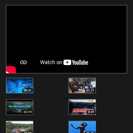
06:41
01:23
30:39
0:49