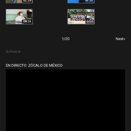
02:29
05:25
08:36
0:50
1
/
20
Next»
By PoseLab
EN DIRECTO: ZÓCALO DE MÉXICO