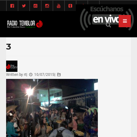
3
Written by
rt
|
10/07/2015
|