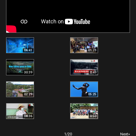
06:41
01:23
30:39
0:49
02:29
05:25
08:36
0:50
1
/
20
Next»