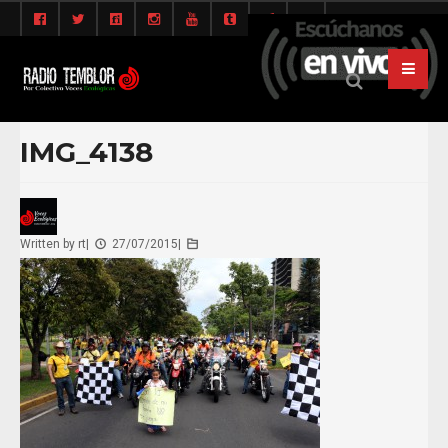
IMG_4138
Written by
rt
|
27/07/2015
|