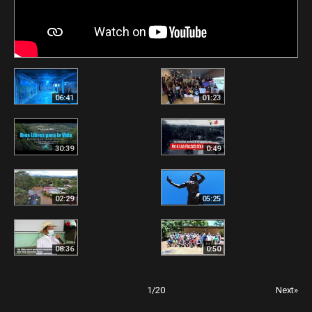
06:41
01:23
30:39
0:49
02:29
05:25
08:36
0:50
1
/
20
Next»