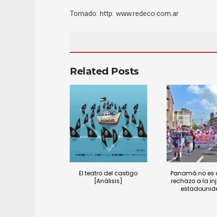
Tomado: http: www.redeco.com.ar
Related Posts
El teatro del castigo
Panamá no es c
[Análisis]
rechazo a la in
estadounid