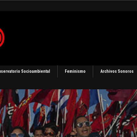
 en Panamá [Audio]
bservatorio Socioambiental
Feminismo
Archivos Sonoros