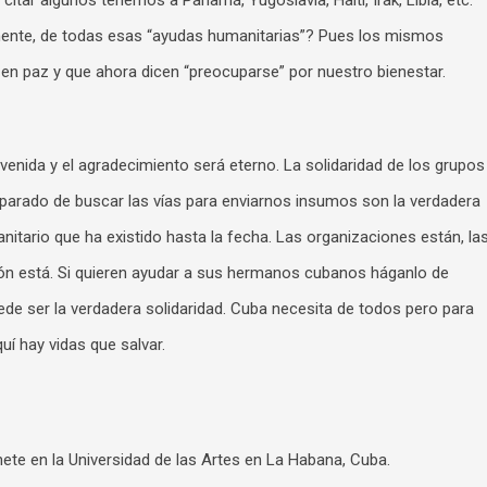
 citar algunos tenemos a Panamá, Yugoslavia, Haití, Irak, Libia, etc.
amente, de todas esas “ayudas humanitarias”? Pues los mismos
en paz y que ahora dicen “preocuparse” por nuestro bienestar.
nvenida y el agradecimiento será eterno. La solidaridad de los grupos
 parado de buscar las vías para enviarnos insumos son la verdadera
nitario que ha existido hasta la fecha. Las organizaciones están, la
ción está. Si quieren ayudar a sus hermanos cubanos háganlo de
e ser la verdadera solidaridad. Cuba necesita de todos pero para
uí hay vidas que salvar.
nete en la Universidad de las Artes en La Habana, Cuba.