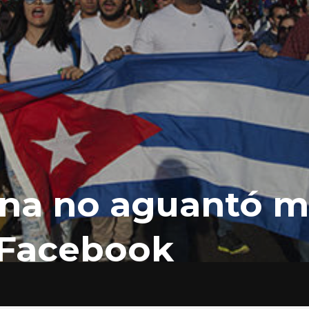
na no aguantó m
 Facebook