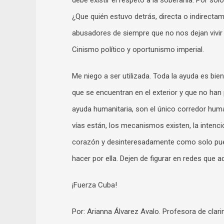
debe existir el respeto a la soberanía. Por solo
¿Que quién estuvo detrás, directa o indirect
abusadores de siempre que no nos dejan vivir 
Cinismo político y oportunismo imperial.
Me niego a ser utilizada. Toda la ayuda es bie
que se encuentran en el exterior y que no han
ayuda humanitaria, son el único corredor huma
vías están, los mecanismos existen, la inten
corazón y desinteresadamente como solo pued
hacer por ella. Dejen de figurar en redes que aq
¡Fuerza Cuba!
Por: Arianna Álvarez Avalo. Profesora de clari