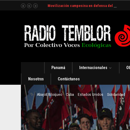
Movilización campesina en defensa del Río Indio
Panamá
Internacionales
O
Nosotrxs
Contáctanos
AbajoElBloqueo
Cuba
Estados Unidos
Solidaridad