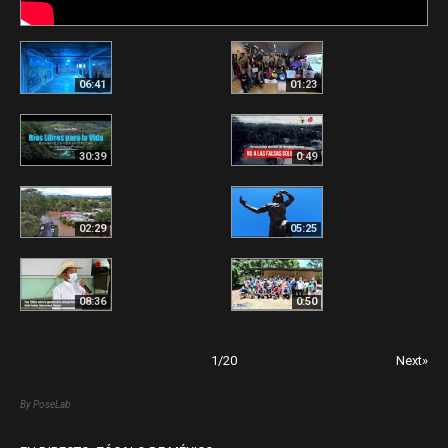
06:41
01:23
30:39
0:49
02:29
05:25
08:36
0:50
1
/
20
Next»
By PoseLab