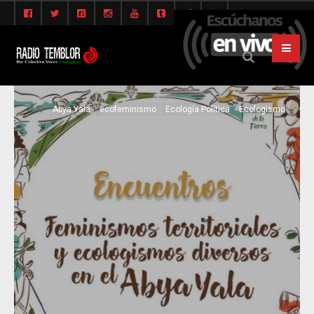
Abya Yala
ecofeminismo
Ecología Política
Ecologismo