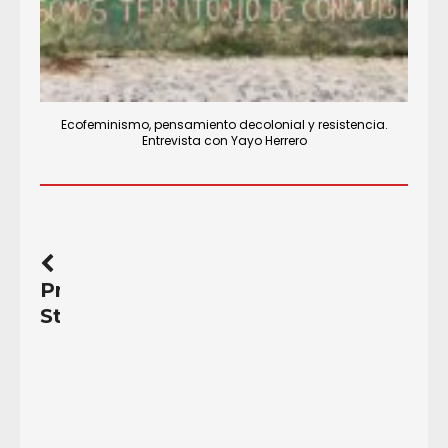
Ecofeminismo, pensamiento decolonial y resistencia.
Entrevista con Yayo Herrero
Previous
Story
Guatemala.
8a
Muestra
Vida