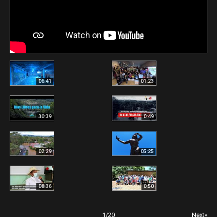
06:41
01:23
30:39
0:49
02:29
05:25
08:36
0:50
1
/
20
Next»