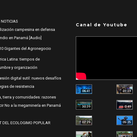
 NOTICIAS
Canal de Youtube
lización campesina en defensa
 Indio en Panamá [Audio]
10 Gigantes del Agronegocio
ica Latina: tiempos de
dumbre y organización
esión digital sutil: nuevos desafíos
egias de resistencia
06:41
01:23
, tierra y comunidades: razones
cir No a la megaminería en Panamá
30:39
0:49
02:29
05:25
T DEL ECOLOGIMO POPULAR