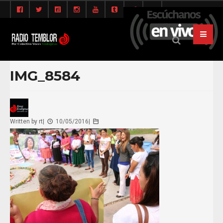
IMG_8584
Written by
rt
|
10/05/2016
|