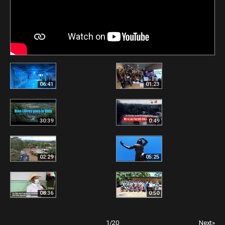
06:41
01:23
30:39
0:49
02:29
05:25
08:36
0:50
1
/
20
Next»