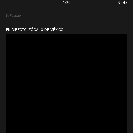
1
/
20
Next»
By PoseLab
EN DIRECTO: ZÓCALO DE MÉXICO