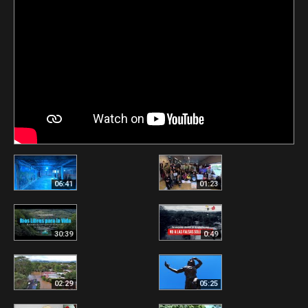
06:41
01:23
30:39
0:49
02:29
05:25