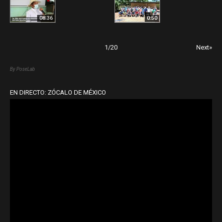
08:36
0:50
1
/
20
Next»
By PoseLab
EN DIRECTO: ZÓCALO DE MÉXICO