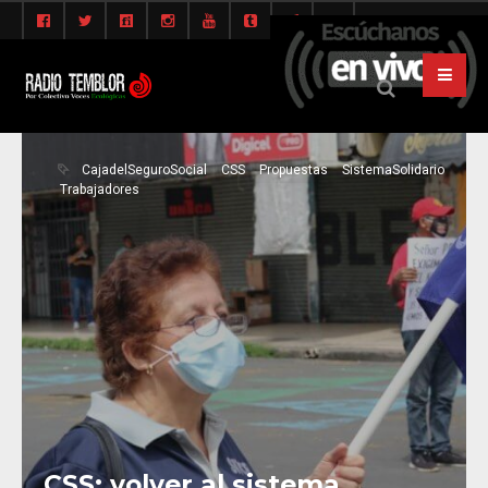
CajadelSeguroSocial
CSS
Propuestas
SistemaSolidario
Trabajadores
CSS: volver al sistema