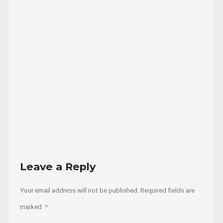
encuentro
de
jovenes
indígenas
...
20/07/2021
Read
More
Leave a Reply
Your email address will not be published.
Required fields are
marked
*