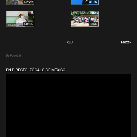
02:29
05:25
08:36
0:50
1
/
20
Next»
By PoseLab
EN DIRECTO: ZÓCALO DE MÉXICO