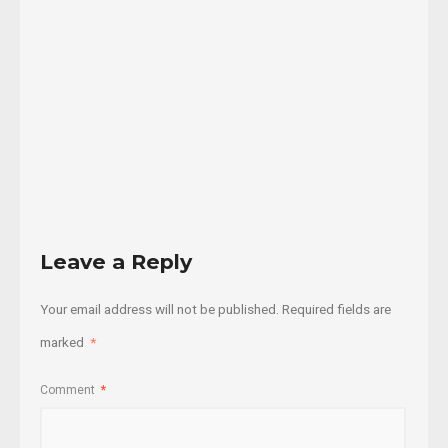
La
...
07/08/2015
Read
More
Leave a Reply
Your email address will not be published.
Required fields are
marked
*
Comment
*