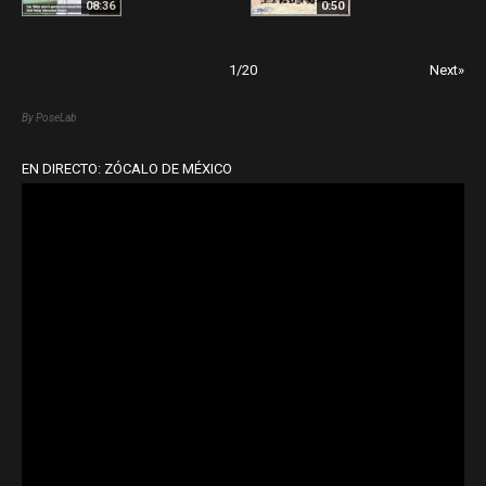
08:36
0:50
1
/
20
Next»
By PoseLab
EN DIRECTO: ZÓCALO DE MÉXICO