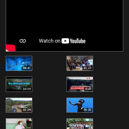
06:41
01:23
30:39
0:49
02:29
05:25