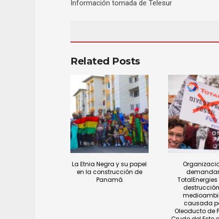
Información tomada de Telesur
Related Posts
La Etnia Negra y su papel
Organizaci
en la construcción de
demanda
Panamá
TotalEnergies 
destrucción
medioambi
causada po
Oleoducto de P
Crudo del Este d