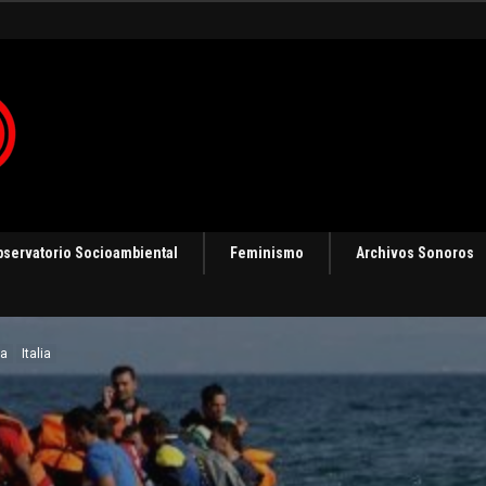
bservatorio Socioambiental
Feminismo
Archivos Sonoros
ca
Italia