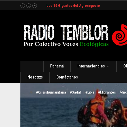
Los 10 Gigantes del Agronegocio
Panamá
Internacionales
O
Nosotrxs
Contáctanos
#Crisishumanitaria
#Gadafi
#Libia
#Migrantes
Áfri