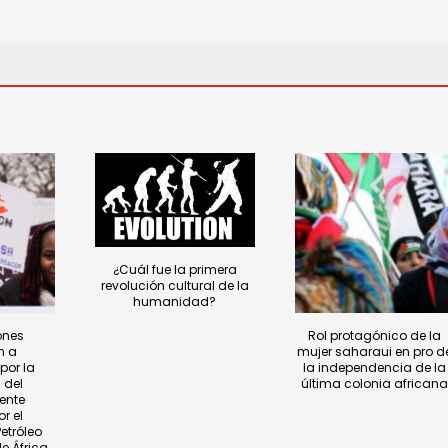
¿Cuál fue la primera
revolución cultural de la
humanidad?
ones
Rol protagónico de la
n a
mujer saharaui en pro d
por la
la independencia de la
 del
última colonia african
ente
r el
etróleo
e África