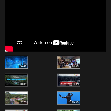
06:41
01:23
30:39
0:49
02:29
05:25