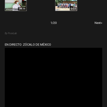
08:36
0:50
1
/
20
Next»
By PoseLab
EN DIRECTO: ZÓCALO DE MÉXICO