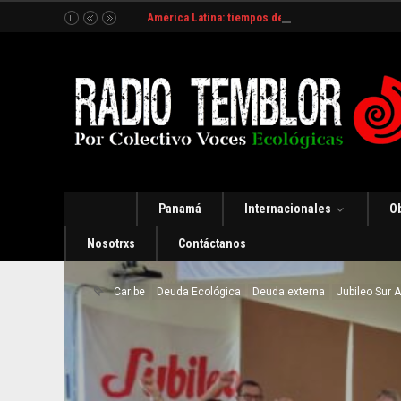
América Latina: tiempos de incertidumbre y organ
Panamá
Internacionales
O
Nosotrxs
Contáctanos
Caribe
Deuda Ecológica
Deuda externa
Jubileo Sur 