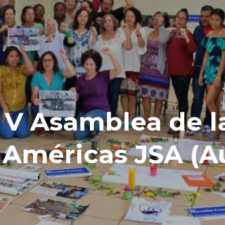
a V Asamblea de l
 Américas JSA (A