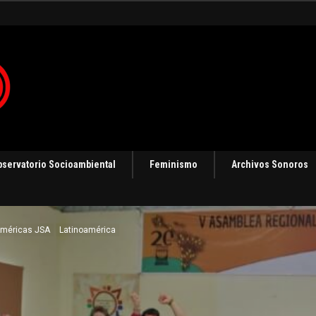
ización
bservatorio Socioambiental
Feminismo
Archivos Sonoros
Américas JSA
Latinoamérica