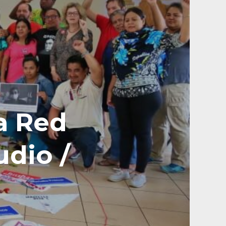
a Red
udio /