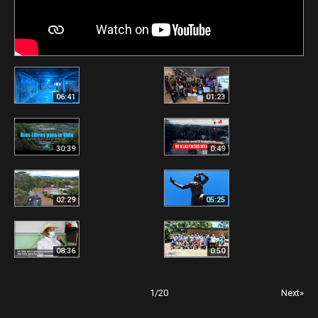
06:41
01:23
30:39
0:49
02:29
05:25
08:36
0:50
1
/
20
Next»