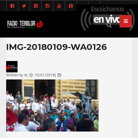
IMG-20180109-WA0126
Written by
rt
|
10/01/2018
|