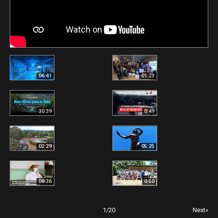
06:41
01:23
30:39
0:49
02:29
05:25
08:36
0:50
1
/
20
Next»