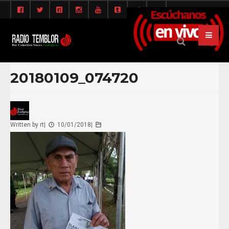
20180109_074720
Written by
rt
|
10/01/2018
|