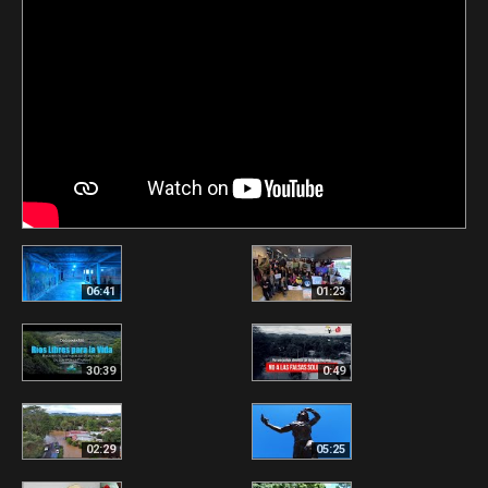
06:41
01:23
30:39
0:49
02:29
05:25