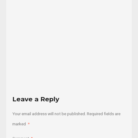
Corzo,
(Mejor
conocido
como
...
16/05/2017
Read
More
Leave a Reply
Your email address will not be published.
Required fields are
marked
*