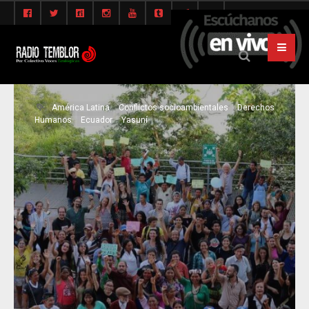
América Latina
Conflictos socioambientales
Derechos
Humanos
Ecuador
Yasuní