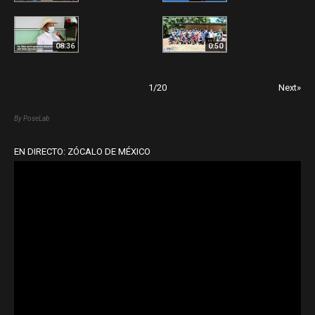
08:36
0:50
1
/
20
Next»
By PoseLab
EN DIRECTO: ZÓCALO DE MÉXICO