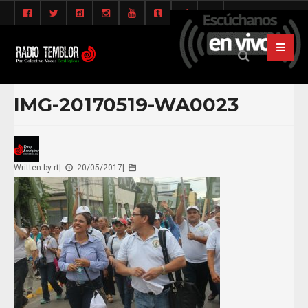
IMG-20170519-WA0023
Written by
rt
|
20/05/2017
|