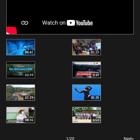
06:41
01:23
30:39
0:49
02:29
05:25
08:36
0:50
1
/
20
Next»