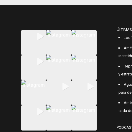
ÚLTIMAS
Los 
Amér
incerti
Repr
y estrat
Agua
para de
Amér
cada do
PODCAS