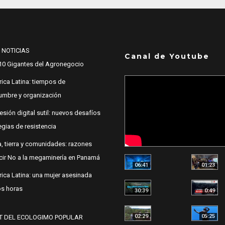
 NOTICIAS
Canal de Youtube
10 Gigantes del Agronegocio
ica Latina: tiempos de
dumbre y organización
esión digital sutil: nuevos desafíos
egias de resistencia
, tierra y comunidades: razones
cir No a la megaminería en Panamá
06:41
01:23
ica Latina: una mujer asesinada
s horas
30:39
0:49
02:29
05:25
T DEL ECOLOGIMO POPULAR