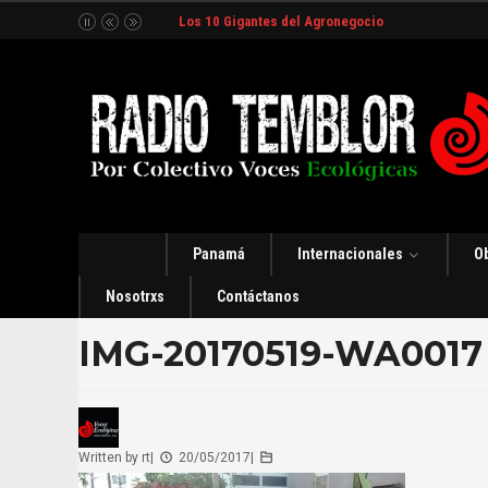
Los 10 Gigantes del Agronegocio
Panamá
Internacionales
O
Nosotrxs
Contáctanos
IMG-20170519-WA0017
Written by
rt
|
20/05/2017
|