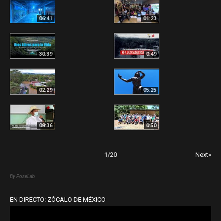
06:41
01:23
30:39
0:49
02:29
05:25
08:36
0:50
1
/
20
Next»
By PoseLab
EN DIRECTO: ZÓCALO DE MÉXICO