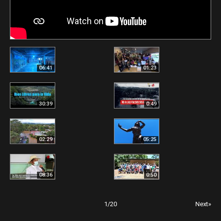
06:41
01:23
30:39
0:49
02:29
05:25
08:36
0:50
1
/
20
Next»