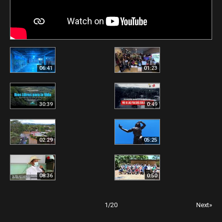
06:41
01:23
30:39
0:49
02:29
05:25
08:36
0:50
1
/
20
Next»