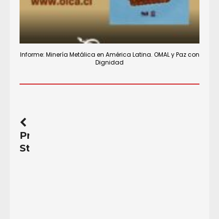
Informe: Minería Metálica en América Latina. OMAL y Paz con
Dignidad
Previous
Story
Convocatoria
libre:
para
producir
comida