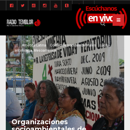
América Latina
Conflictos socioambientales
Lucha
antiminera. Mesoamerica
Organizaciones
socioambientales de