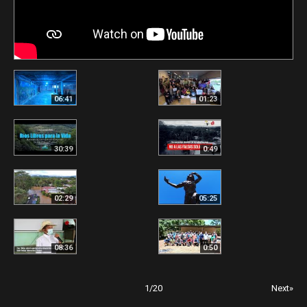
06:41
01:23
30:39
0:49
02:29
05:25
08:36
0:50
1
/
20
Next»