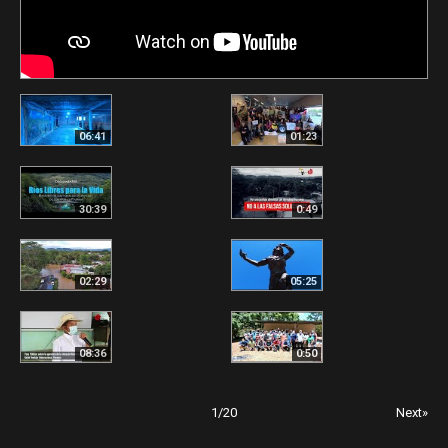
06:41
01:23
30:39
0:49
02:29
05:25
08:36
0:50
1
/
20
Next»