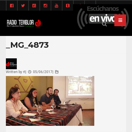
_MG_4873
Written by
rt
|
05/06/2017
|