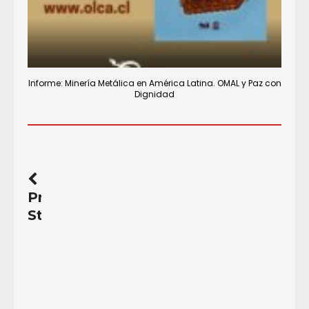
Informe: Minería Metálica en América Latina. OMAL y Paz con
Dignidad
Previous
Story
Tiempos
de
Monstruos
[Análisis]