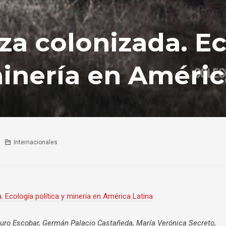
za colonizada. E
minería en Améric
Internacionales
Ecología política y minería en América Latina
rturo Escobar, Germán Palacio Castañeda, María Verónica Secreto,