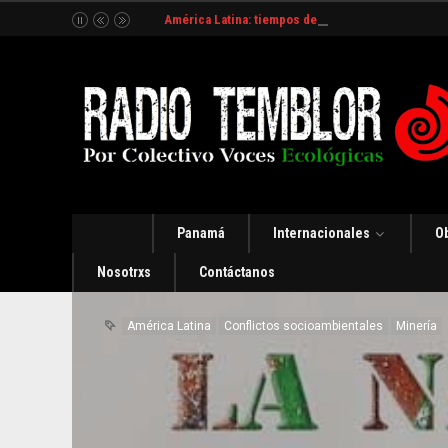
América Latina: tiempos de incertidumbre y organ
Panamá
Internacionales
O
Nosotrxs
Contáctanos
América Latina
Conflictos socioambientales
Minería