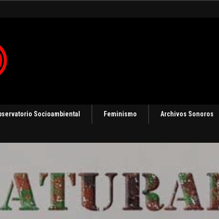
ización
bservatorio Socioambiental
Feminismo
Archivos Sonoros