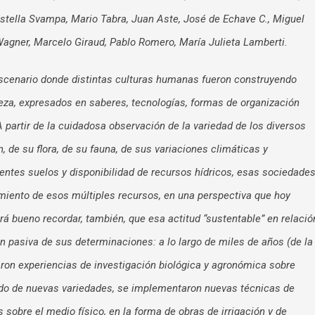
tella Svampa, Mario Tabra, Juan Aste, José de Echave C., Miguel
Wagner, Marcelo Giraud, Pablo Romero, María Julieta Lamberti.
escenario donde distintas culturas humanas fueron construyendo
leza, expresados en saberes, tecnologías, formas de organización
 partir de la cuidadosa observación de la variedad de los diversos
de su flora, de su fauna, de sus variaciones climáticas y
rentes suelos y disponibilidad de recursos hídricos, esas sociedade
iento de esos múltiples recursos, en una perspectiva que hoy
rá bueno recordar, también, que esa actitud “sustentable” en relació
ón pasiva de sus determinaciones: a lo largo de miles de años (de la
on experiencias de investigación biológica y agronómica sobre
ado de nuevas variedades, se implementaron nuevas técnicas de
s sobre el medio físico, en la forma de obras de irrigación y de