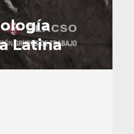
cología
a Latina