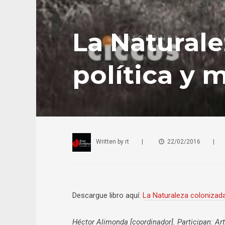
La Naturale
política y 
Written by
rt
|
22/02/2016
|
Descargue libro aquí:
La Naturaleza colonizada. 
Héctor Alimonda [coordinador]. Participan: A