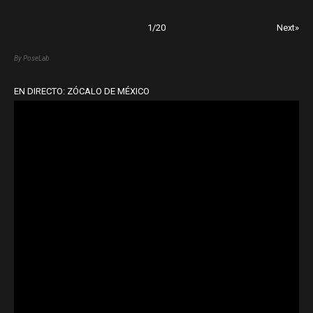
1
/
20
Next»
By PoseLab
EN DIRECTO: ZÓCALO DE MÉXICO