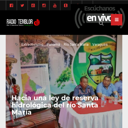
Extractivismo
Panamá
Río Santa María
Veraguas
Hacia una ley de reserva
hidrológica del río Santa
María