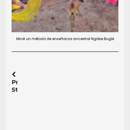
Miroli un método de enseñanza ancestral Ngäbe Buglé
Previous
Story
El
Canal
de
Panamá