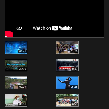
06:41
01:23
30:39
0:49
02:29
05:25
08:36
0:50